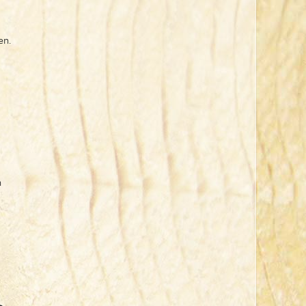
en.
n