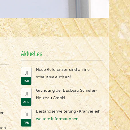
Aktuelles
Neue Referenzen sind online -
01
schaut sie euch an!
MAI
Gründung der Baubüro Schiefer-
01
Holzbau GmbH
APR
Bestandserweiterung - Kranverleih
den
01
weitere Informationen
.
FEB
ten