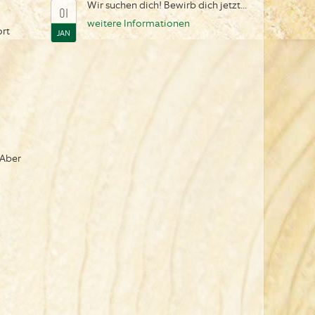
Wir suchen dich! Bewirb dich jetzt...
01
weitere Informationen
ort
JAN
 Aber