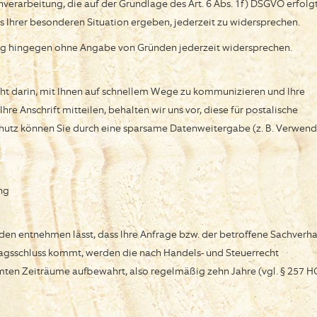
rarbeitung, die auf der Grundlage des Art. 6 Abs. 1f) DSGVO erfolg
us Ihrer besonderen Situation ergeben, jederzeit zu widersprechen.
ung hingegen ohne Angabe von Gründen jederzeit widersprechen.
eht darin, mit Ihnen auf schnellem Wege zu kommunizieren und Ihre
e Anschrift mitteilen, behalten wir uns vor, diese für postalische
chutz können Sie durch eine sparsame Datenweitergabe (z. B. Verwen
ng
en entnehmen lässt, dass Ihre Anfrage bzw. der betroffene Sachverha
tragsschluss kommt, werden die nach Handels- und Steuerrecht
mmten Zeiträume aufbewahrt, also regelmäßig zehn Jahre (vgl. § 257 H