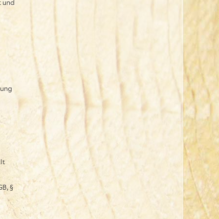
t und
dung
lt
GB, §