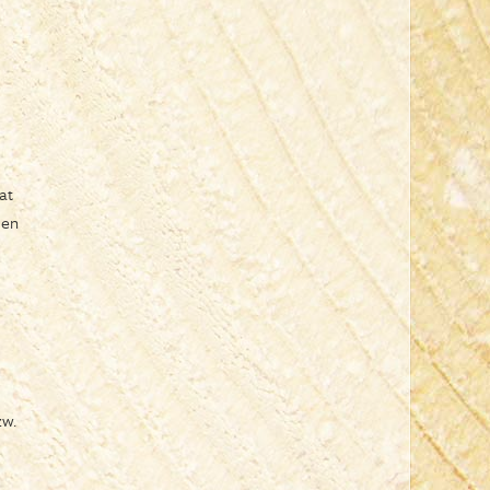
at
den
zw.