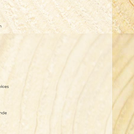
n
okies
ende