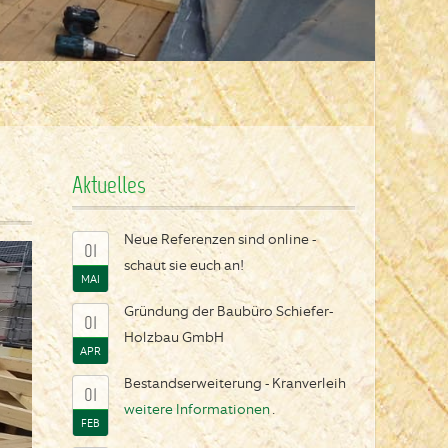
Aktuelles
Neue Referenzen sind online -
01
schaut sie euch an!
MAI
Gründung der Baubüro Schiefer-
01
Holzbau GmbH
APR
Bestandserweiterung - Kranverleih
01
weitere Informationen
.
FEB