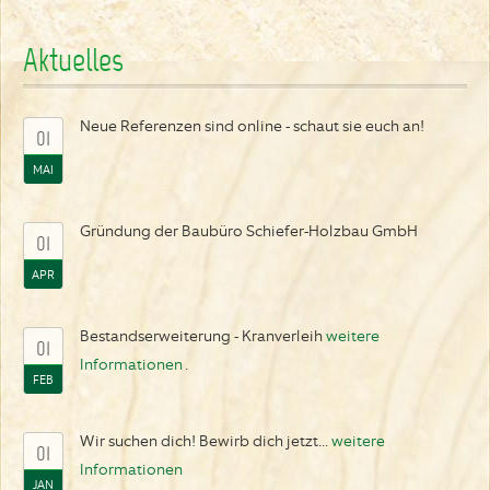
Aktuelles
Neue Referenzen sind online - schaut sie euch an!
01
MAI
Gründung der Baubüro Schiefer-Holzbau GmbH
01
APR
Bestandserweiterung - Kranverleih
weitere
01
Informationen
.
FEB
Wir suchen dich! Bewirb dich jetzt...
weitere
01
Informationen
JAN